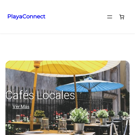
PlayaConnect
Cafés Locales
Ver Más