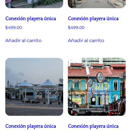
Conexión playera única
Conexión playera única
$
499.00
$
499.00
Añadir al carrito
Añadir al carrito
Conexión playera única
Conexión playera única